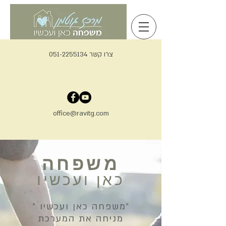
צרו קשר 051-2255134
office@ravitg.com
משפחה
כאן ועכשיו
״משפחה כאן ועכשיו ״
מניחה את המערכת