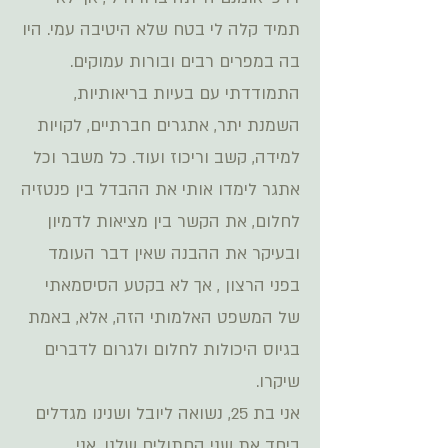
תמיד קלה לי בטח שלא היטיבה עמי. היו
בה במפרים רבים ובורות עמוקים.
התמודדתי עם בעיות בריאותיות,
השמנת יתר, אתגרים חברתיים, לקויות
למידה, קשב וריכוז ועוד. כל משבר וכל
אתגר לימדו אותי את ההבדל בין פנטזיה
לחלום, את הקשר בין מציאות לדמיון
ובעיקר את ההבנה שאין דבר העומד
בפני הרצון , אך לא בקטע הסיסמאתי
של המשפט האלמותי הזה, אלא, באמת
בגיוס היכולות לחלום ולגרום לדברים
שיקרו
.
אני בת 25, נשואה ליובל ושנינו מגדלים
ביחד את שני החתולים שלנו. אני