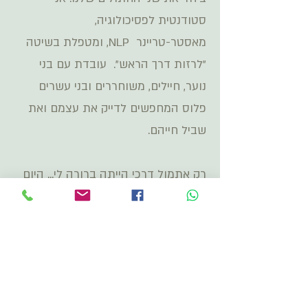
סטודנטית לפסיכולוגיה,
מאסטר-טריינר
,NLP
ומטפלת בשיטה
״לרזות דרך הראש״. עובדת עם בני
נוער, חיילים, משוחררים ובני עשרים
פלוס המחפשים לדייק את עצמם ואת
שביל חייהם
.
רק אתמול דרכי הייתה ברורה לי... היום
ברור לי שהכוח שלי הוא לדייק כל יום
ביומו - מה בשליטתי ומתוך כל אלה
לחיות את חיי במלואם ובדיוקם
.
צלצלו לשיחת ייעוץ